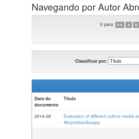
Navegando por Autor Abre
Ir para:
0-9
A
B
Classificar por:
Data do
Título
documento
2014-06
Evaluation of different culture media 
Alicyclobacillusspp.