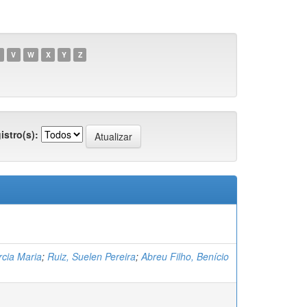
V
W
X
Y
Z
istro(s):
rcia Maria
;
Ruiz, Suelen Pereira
;
Abreu Filho, Benício