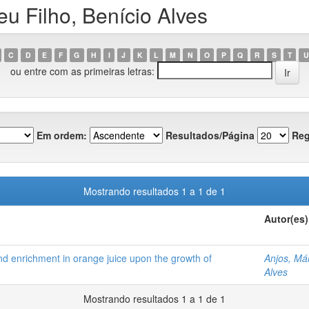
u Filho, Benício Alves
C
D
E
F
G
H
I
J
K
L
M
N
O
P
Q
R
S
T
U
ou entre com as primeiras letras:
Em ordem:
Resultados/Página
Reg
Mostrando resultados 1 a 1 de 1
Autor(es)
and enrichment in orange juice upon the growth of
Anjos, Má
Alves
Mostrando resultados 1 a 1 de 1