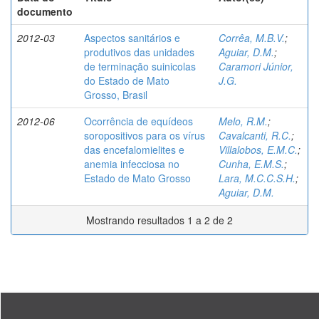
documento
2012-03
Aspectos sanitários e
Corrêa, M.B.V.
;
produtivos das unidades
Aguiar, D.M.
;
de terminação suinicolas
Caramori Júnior,
do Estado de Mato
J.G.
Grosso, Brasil
2012-06
Ocorrência de equídeos
Melo, R.M.
;
soropositivos para os vírus
Cavalcanti, R.C.
;
das encefalomielites e
Villalobos, E.M.C.
;
anemia infecciosa no
Cunha, E.M.S.
;
Estado de Mato Grosso
Lara, M.C.C.S.H.
;
Aguiar, D.M.
Mostrando resultados 1 a 2 de 2