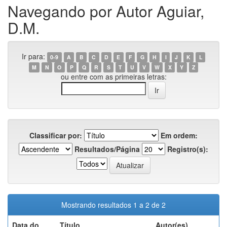
Navegando por Autor Aguiar,
D.M.
Ir para:
0-9
A
B
C
D
E
F
G
H
I
J
K
L
M
N
O
P
Q
R
S
T
U
V
W
X
Y
Z
ou entre com as primeiras letras:
Classificar por:
Em ordem:
Resultados/Página
Registro(s):
Mostrando resultados 1 a 2 de 2
Data do
Título
Autor(es)