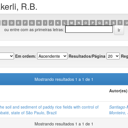
erli, R.B.
C
D
E
F
G
H
I
J
K
L
M
N
O
P
Q
R
S
T
U
ou entre com as primeiras letras:
Em ordem:
Resultados/Página
Reg
Mostrando resultados 1 a 1 de 1
Autor(es)
he soil and sediment of paddy rice fields with control of
Santiago-
até, state of São Paulo, Brazil
Monteiro, 
Mostrando resultados 1 a 1 de 1