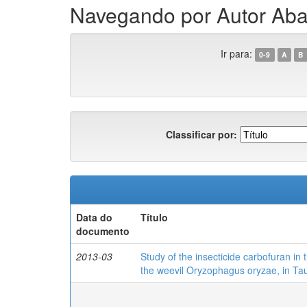
Navegando por Autor Abak
Ir para:
0-9
A
B
Classificar por:
Data do
Título
documento
2013-03
Study of the insecticide carbofuran in t
the weevil Oryzophagus oryzae, in Taub