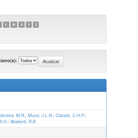
V
W
X
Y
Z
istro(s):
Moreira, M.R.
;
Mucci, J.L.N.
;
Ciscato, C.H.P.
;
S.H.
;
Abakerli, R.B.