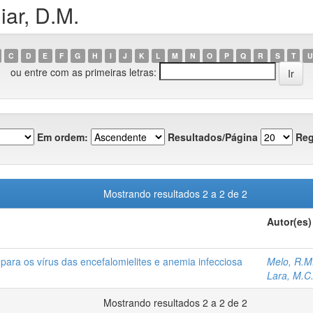
ar, D.M.
C
D
E
F
G
H
I
J
K
L
M
N
O
P
Q
R
S
T
U
ou entre com as primeiras letras:
Em ordem:
Resultados/Página
Reg
Mostrando resultados 2 a 2 de 2
Autor(es)
para os vírus das encefalomielites e anemia infecciosa
Melo, R.M
Lara, M.C
Mostrando resultados 2 a 2 de 2