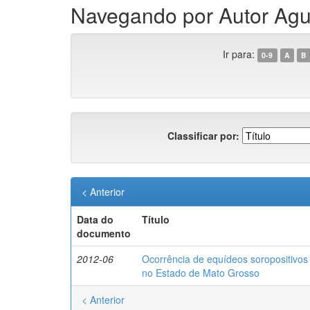
Navegando por Autor Agui
Ir para:
0-9
A
B
Classificar por:
< Anterior
Data do
Título
documento
2012-06
Ocorrência de equídeos soropositivos 
no Estado de Mato Grosso
< Anterior