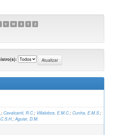
V
W
X
Y
Z
istro(s):
.
;
Cavalcanti, R.C.
;
Villalobos, E.M.C.
;
Cunha, E.M.S.
;
.C.S.H.
;
Aguiar, D.M.