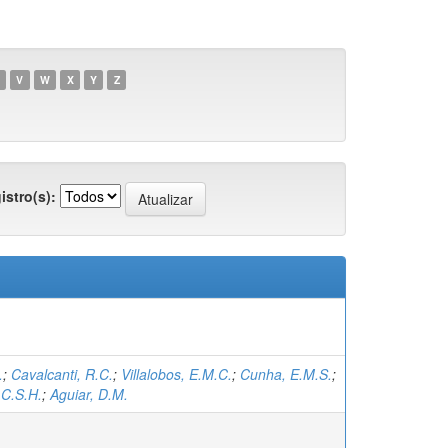
V
W
X
Y
Z
istro(s):
.
;
Cavalcanti, R.C.
;
Villalobos, E.M.C.
;
Cunha, E.M.S.
;
.C.S.H.
;
Aguiar, D.M.