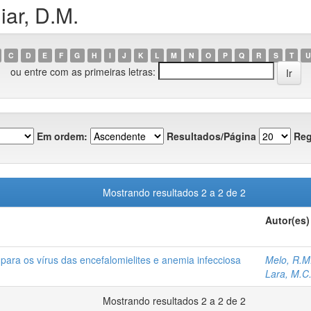
ar, D.M.
C
D
E
F
G
H
I
J
K
L
M
N
O
P
Q
R
S
T
U
ou entre com as primeiras letras:
Em ordem:
Resultados/Página
Reg
Mostrando resultados 2 a 2 de 2
Autor(es)
para os vírus das encefalomielites e anemia infecciosa
Melo, R.M
Lara, M.C
Mostrando resultados 2 a 2 de 2