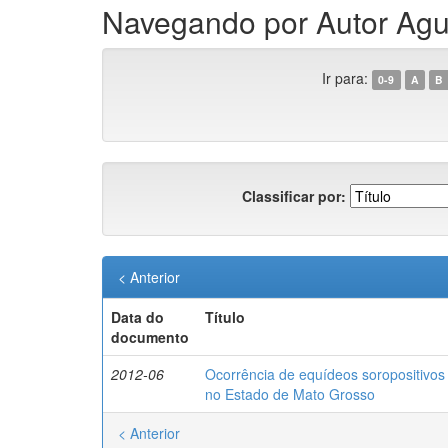
Navegando por Autor Agui
Ir para:
0-9
A
B
Classificar por:
< Anterior
Data do
Título
documento
2012-06
Ocorrência de equídeos soropositivos 
no Estado de Mato Grosso
< Anterior