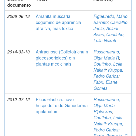
documento
2006-06-13
Amanita muscaria -
Figueiredo, Mário
cogumelo de aparência
Barreto
;
Carvalho
atrativa, mas tóxico
Junio, Anibal
Alves
;
Coutinho,
Leila Nakati
2014-03-10
Antracnose (Colletotrichum
Russomanno,
gloeosporioides) em
Olga Maria R
;
plantas medicinais
Coutinho, Leila
Nakati
;
Kruppa,
Pedro Carlos
;
Fabri, Eliane
Gomes
2012-07-12
Ficus elastica: novo
Russomanno,
hospedeiro de Ganoderma
Olga Maria
applanatum
Ripinskas
;
Coutinho, Leila
Nakati
;
Kruppa,
Pedro Carlos
;
Porto, Bruno H. C.