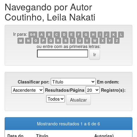
Navegando por Autor
Coutinho, Leila Nakati
Ir para:
0-9
A
B
C
D
E
F
G
H
I
J
K
L
M
N
O
P
Q
R
S
T
U
V
W
X
Y
Z
ou entre com as primeiras letras:
Classificar por:
Em ordem:
Resultados/Página
Registro(s):
Mostrando resultados 1 a 6 de 6
Data do
Título
Autor(es)