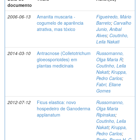
documento
2006-06-13
Amanita muscaria -
Figueiredo, Mário
cogumelo de aparência
Barreto
;
Carvalho
atrativa, mas tóxico
Junio, Anibal
Alves
;
Coutinho,
Leila Nakati
2014-03-10
Antracnose (Colletotrichum
Russomanno,
gloeosporioides) em
Olga Maria R
;
plantas medicinais
Coutinho, Leila
Nakati
;
Kruppa,
Pedro Carlos
;
Fabri, Eliane
Gomes
2012-07-12
Ficus elastica: novo
Russomanno,
hospedeiro de Ganoderma
Olga Maria
applanatum
Ripinskas
;
Coutinho, Leila
Nakati
;
Kruppa,
Pedro Carlos
;
Porto, Bruno H. C.