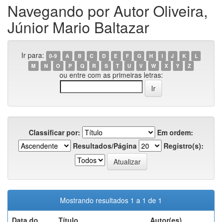
Navegando por Autor Oliveira,
Júnior Mario Baltazar
Ir para:
0-9
A
B
C
D
E
F
G
H
I
J
K
L
M
N
O
P
Q
R
S
T
U
V
W
X
Y
Z
ou entre com as primeiras letras:
Classificar por:
Em ordem:
Resultados/Página
Registro(s):
Mostrando resultados 1 a 1 de 1
Data do
Título
Autor(es)