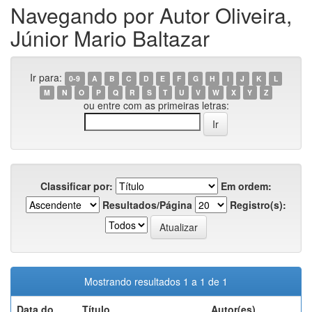
Navegando por Autor Oliveira,
Júnior Mario Baltazar
Ir para:
0-9
A
B
C
D
E
F
G
H
I
J
K
L
M
N
O
P
Q
R
S
T
U
V
W
X
Y
Z
ou entre com as primeiras letras:
Classificar por:
Em ordem:
Resultados/Página
Registro(s):
Mostrando resultados 1 a 1 de 1
Data do
Título
Autor(es)