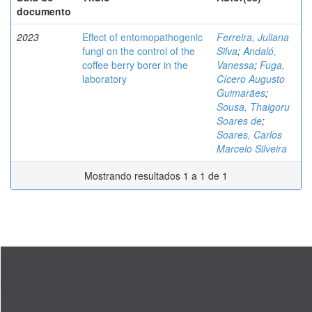
documento
2023
Effect of entomopathogenic
Ferreira, Juliana
fungi on the control of the
Silva
;
Andaló,
coffee berry borer in the
Vanessa
;
Fuga,
laboratory
Cícero Augusto
Guimarães
;
Sousa, Thaigoru
Soares de
;
Soares, Carlos
Marcelo Silveira
Mostrando resultados 1 a 1 de 1