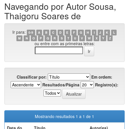
Navegando por Autor Sousa,
Thaigoru Soares de
Ir para:
0-9
A
B
C
D
E
F
G
H
I
J
K
L
M
N
O
P
Q
R
S
T
U
V
W
X
Y
Z
ou entre com as primeiras letras:
Classificar por:
Em ordem:
Resultados/Página
Registro(s):
Mostrando resultados 1 a 1 de 1
Data do
Título
Autor(es)