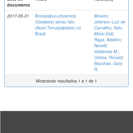
documento
2017-05-31
Brevipalpus phoenicis
Mineiro,
(Geijskes) sensu lato
Jeferson Luiz de
(Acari:Tenuipalpidae) no
Carvalho
;
Sato,
Brasil
Mário Eidi
;
Raga, Adalton
;
Novelli,
Valdenice M.
;
Ochoa, Ronald
;
Bauchan, Gary
R.
Mostrando resultados 1 a 1 de 1