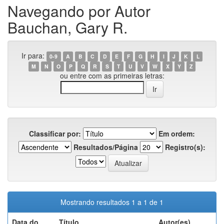
Navegando por Autor
Bauchan, Gary R.
Ir para:
0-9
A
B
C
D
E
F
G
H
I
J
K
L
M
N
O
P
Q
R
S
T
U
V
W
X
Y
Z
ou entre com as primeiras letras:
Classificar por:
Em ordem:
Resultados/Página
Registro(s):
Mostrando resultados 1 a 1 de 1
Data do
Título
Autor(es)