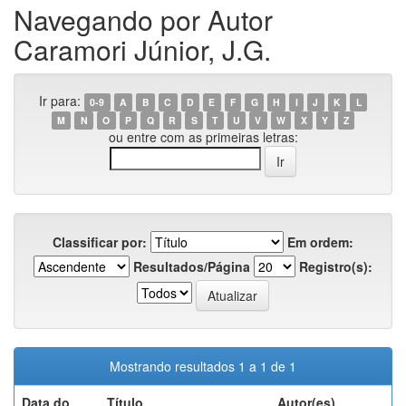
Navegando por Autor
Caramori Júnior, J.G.
Ir para:
0-9
A
B
C
D
E
F
G
H
I
J
K
L
M
N
O
P
Q
R
S
T
U
V
W
X
Y
Z
ou entre com as primeiras letras:
Classificar por:
Em ordem:
Resultados/Página
Registro(s):
Mostrando resultados 1 a 1 de 1
Data do
Título
Autor(es)