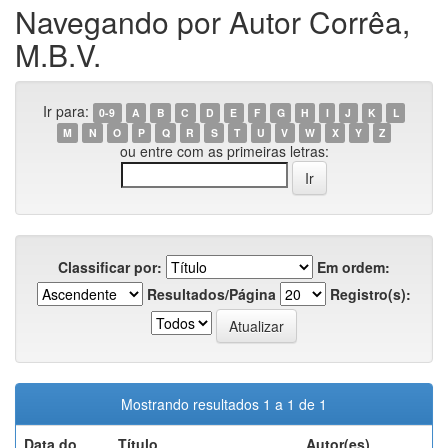
Navegando por Autor Corrêa,
M.B.V.
Ir para:
0-9
A
B
C
D
E
F
G
H
I
J
K
L
M
N
O
P
Q
R
S
T
U
V
W
X
Y
Z
ou entre com as primeiras letras:
Classificar por:
Em ordem:
Resultados/Página
Registro(s):
Mostrando resultados 1 a 1 de 1
Data do
Título
Autor(es)