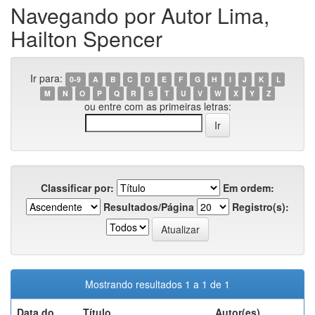
Navegando por Autor Lima,
Hailton Spencer
Ir para:
0-9
A
B
C
D
E
F
G
H
I
J
K
L
M
N
O
P
Q
R
S
T
U
V
W
X
Y
Z
ou entre com as primeiras letras:
Classificar por:
Em ordem:
Resultados/Página
Registro(s):
Mostrando resultados 1 a 1 de 1
Data do
Título
Autor(es)