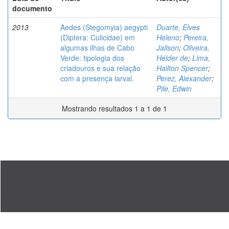
documento
2013
Aedes (Stegomyia) aegypti
Duarte, Elves
(Diptera: Culicidae) em
Heleno
;
Pereira,
algumas ilhas de Cabo
Jailson
;
Oliveira,
Verde: tipologia dos
Hélder de
;
Lima,
criadouros e sua relação
Hailton Spencer
;
com a presença larval.
Perez, Alexander
;
Pile, Edwin
Mostrando resultados 1 a 1 de 1