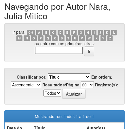
Navegando por Autor Nara,
Julia Mitico
Ir para:
0-9
A
B
C
D
E
F
G
H
I
J
K
L
M
N
O
P
Q
R
S
T
U
V
W
X
Y
Z
ou entre com as primeiras letras:
Classificar por:
Em ordem:
Resultados/Página
Registro(s):
Mostrando resultados 1 a 1 de 1
Data do
Título
Autor(es)