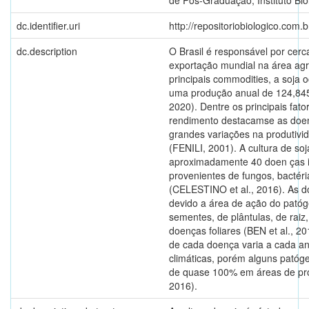
dc.identifier.uri
http://repositoriobiologico.com
dc.description
O Brasil é responsável por cer
exportação mundial na área agr
principais commodities, a soja
uma produção anual de 124,845
2020). Dentre os principais fato
rendimento destacamse as doen
grandes variações na produtivi
(FENILI, 2001). A cultura de soj
aproximadamente 40 doen ças id
provenientes de fungos, bactéri
(CELESTINO et al., 2016). As d
devido a área de ação do pató
sementes, de plântulas, de raiz
doenças foliares (BEN et al., 2
de cada doença varia a cada a
climáticas, porém alguns pató
de quase 100% em áreas de pr
2016).