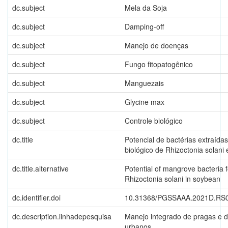
dc.subject
Mela da Soja
dc.subject
Damping-off
dc.subject
Manejo de doenças
dc.subject
Fungo fitopatogênico
dc.subject
Manguezais
dc.subject
Glycine max
dc.subject
Controle biológico
dc.title
Potencial de bactérias extraída
biológico de Rhizoctonia solani
dc.title.alternative
Potential of mangrove bacteria fo
Rhizoctonia solani in soybean
dc.identifier.doi
10.31368/PGSSAAA.2021D.RS
dc.description.linhadepesquisa
Manejo integrado de pragas e 
urbanos