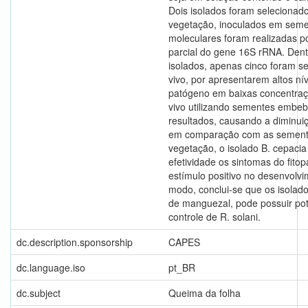
Dois isolados foram selecionad
vegetação, inoculados em semen
moleculares foram realizadas 
parcial do gene 16S rRNA. Den
isolados, apenas cinco foram se
vivo, por apresentarem altos nív
patógeno em baixas concentraç
vivo utilizando sementes embe
resultados, causando a diminui
em comparação com as semente
vegetação, o isolado B. cepaci
efetividade os sintomas do fito
estímulo positivo no desenvolvi
modo, conclui-se que os isolad
de manguezal, pode possuir pot
controle de R. solani.
dc.description.sponsorship
CAPES
dc.language.iso
pt_BR
dc.subject
Queima da folha