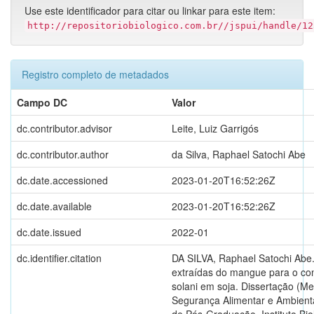
Use este identificador para citar ou linkar para este item:
http://repositoriobiologico.com.br//jspui/handle/12
Registro completo de metadados
Campo DC
Valor
dc.contributor.advisor
Leite, Luiz Garrigós
dc.contributor.author
da Silva, Raphael Satochi Abe
dc.date.accessioned
2023-01-20T16:52:26Z
dc.date.available
2023-01-20T16:52:26Z
dc.date.issued
2022-01
dc.identifier.citation
DA SILVA, Raphael Satochi Abe.
extraídas do mangue para o con
solani em soja. Dissertação (M
Segurança Alimentar e Ambient
de Pós-Graduação, Instituto Bio