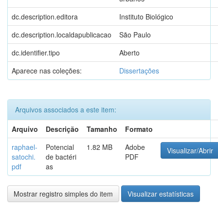
dc.description.editora
Instituto Biológico
dc.description.localdapublicacao
São Paulo
dc.identifier.tipo
Aberto
Aparece nas coleções:
Dissertações
Arquivos associados a este item:
Arquivo
Descrição
Tamanho
Formato
raphael-
Potencial
1.82 MB
Adobe
Visualizar/Abrir
satochi.
de bactéri
PDF
pdf
as
Mostrar registro simples do item
Visualizar estatísticas