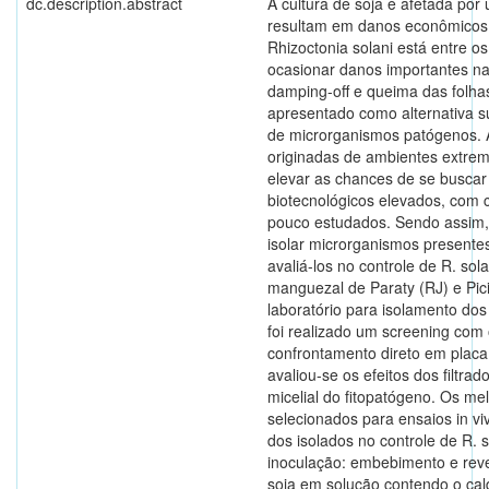
dc.description.abstract
A cultura de soja é afetada po
resultam em danos econômicos s
Rhizoctonia solani está entre 
ocasionar danos importantes na
damping-off e queima das folhas
apresentado como alternativa s
de microrganismos patógenos. 
originadas de ambientes extre
elevar as chances de se buscar
biotecnológicos elevados, com c
pouco estudados. Sendo assim, o
isolar microrganismos presente
avaliá-los no controle de R. sol
manguezal de Paraty (RJ) e Pic
laboratório para isolamento dos
foi realizado um screening com o
confrontamento direto em placa 
avaliou-se os efeitos dos filtrad
micelial do fitopatógeno. Os me
selecionados para ensaios in viv
dos isolados no controle de R. 
inoculação: embebimento e rev
soja em solução contendo o cal