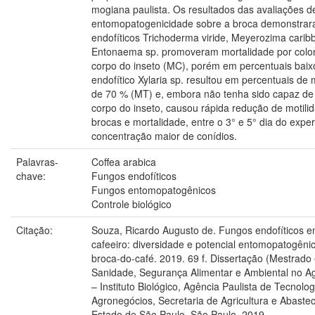
mogiana paulista. Os resultados das avaliações d
entomopatogenicidade sobre a broca demonstrar
endofíticos Trichoderma viride, Meyerozima caribb
Entonaema sp. promoveram mortalidade por colo
corpo do inseto (MC), porém em percentuais baix
endofítico Xylaria sp. resultou em percentuais de 
de 70 % (MT) e, embora não tenha sido capaz de 
corpo do inseto, causou rápida redução de motili
brocas e mortalidade, entre o 3° e 5° dia do expe
concentração maior de conídios.
Palavras-
Coffea arabica
chave:
Fungos endofíticos
Fungos entomopatogênicos
Controle biológico
Citação:
Souza, Ricardo Augusto de. Fungos endofíticos e
cafeeiro: diversidade e potencial entomopatogêni
broca-do-café. 2019. 69 f. Dissertação (Mestrado
Sanidade, Segurança Alimentar e Ambiental no A
– Instituto Biológico, Agência Paulista de Tecnolo
Agronegócios, Secretaria de Agricultura e Abaste
Estado de São Paulo, São Paulo, 2019.