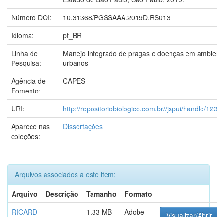
Número DOI:
10.31368/PGSSAAA.2019D.RS013
Idioma:
pt_BR
Linha de
Manejo integrado de pragas e doenças em ambien
Pesquisa:
urbanos
Agência de
CAPES
Fomento:
URI:
http://repositoriobiologico.com.br//jspui/handle/
Aparece nas
Dissertações
coleções:
Arquivos associados a este item:
Arquivo
Descrição
Tamanho
Formato
RICARD
1.33 MB
Adobe
Visualizar/Abrir