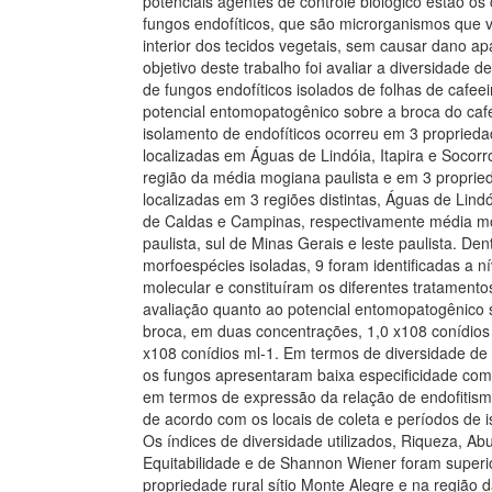
potenciais agentes de controle biológico estão o
fungos endofíticos, que são microrganismos que 
interior dos tecidos vegetais, sem causar dano ap
objetivo deste trabalho foi avaliar a diversidade d
de fungos endofíticos isolados de folhas de cafeei
potencial entomopatogênico sobre a broca do café
isolamento de endofíticos ocorreu em 3 proprieda
localizadas em Águas de Lindóia, Itapira e Socorr
região da média mogiana paulista e em 3 proprie
localizadas em 3 regiões distintas, Águas de Lind
de Caldas e Campinas, respectivamente média m
paulista, sul de Minas Gerais e leste paulista. Den
morfoespécies isoladas, 9 foram identificadas a ní
molecular e constituíram os diferentes tratamento
avaliação quanto ao potencial entomopatogênico 
broca, em duas concentrações, 1,0 x108 conídios 
x108 conídios ml-1. Em termos de diversidade de 
os fungos apresentaram baixa especificidade com
em termos de expressão da relação de endofitism
de acordo com os locais de coleta e períodos de 
Os índices de diversidade utilizados, Riqueza, Ab
Equitabilidade e de Shannon Wiener foram superi
propriedade rural sítio Monte Alegre e na região 