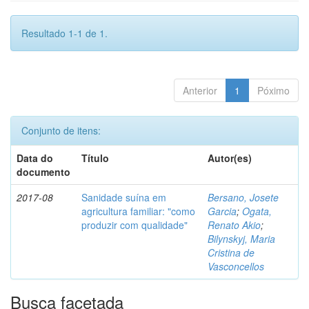
Resultado 1-1 de 1.
Anterior
1
Póximo
Conjunto de itens:
Data do
Título
Autor(es)
documento
2017-08
Sanidade suína em
Bersano, Josete
agricultura familiar: "como
Garcia
;
Ogata,
produzir com qualidade"
Renato Akio
;
Bilynskyj, Maria
Cristina de
Vasconcellos
Busca facetada