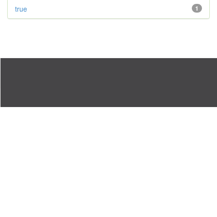
true
1