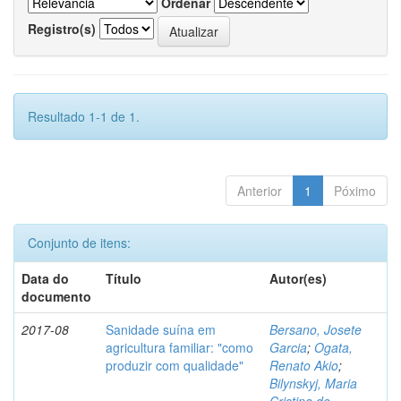
Ordenar
Registro(s)
Resultado 1-1 de 1.
Anterior
1
Póximo
Conjunto de itens:
Data do
Título
Autor(es)
documento
2017-08
Sanidade suína em
Bersano, Josete
agricultura familiar: "como
Garcia
;
Ogata,
produzir com qualidade"
Renato Akio
;
Bilynskyj, Maria
Cristina de