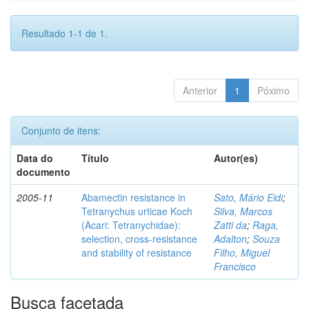
Resultado 1-1 de 1.
Anterior
1
Póximo
Conjunto de itens:
Data do
Título
Autor(es)
documento
2005-11
Abamectin resistance in
Sato, Mário Eidi
;
Tetranychus urticae Koch
Silva, Marcos
(Acari: Tetranychidae):
Zatti da
;
Raga,
selection, cross-resistance
Adalton
;
Souza
and stability of resistance
Filho, Miguel
Francisco
Busca facetada