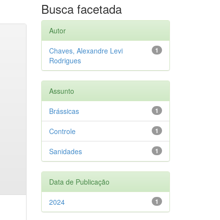
Busca facetada
Autor
Chaves, Alexandre Levi
1
Rodrigues
Assunto
Brássicas
1
Controle
1
Sanidades
1
Data de Publicação
2024
1