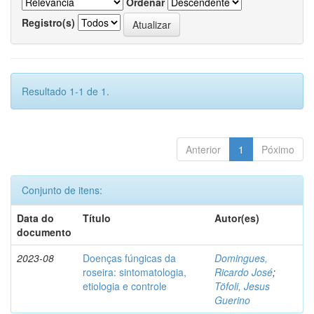
Ordenar
Registro(s)
Resultado 1-1 de 1.
Anterior
1
Póximo
Conjunto de itens:
Data do
Título
Autor(es)
documento
2023-08
Doenças fúngicas da
Domingues,
roseira: sintomatologia,
Ricardo José
;
etiologia e controle
Töfoli, Jesus
Guerino