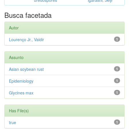
Busca facetada
Autor
Lourenço Jr., Valdir
1
Assunto
Asian soybean rust
1
Epidemiology
1
Glycines max
1
Has File(s)
true
1