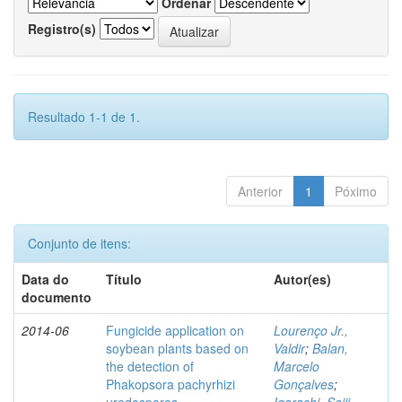
Ordenar
Registro(s)
Resultado 1-1 de 1.
Anterior
1
Póximo
Conjunto de itens:
Data do
Título
Autor(es)
documento
2014-06
Fungicide application on
Lourenço Jr.,
soybean plants based on
Valdir
;
Balan,
the detection of
Marcelo
Phakopsora pachyrhizi
Gonçalves
;
uredospores
Igarashi, Seiji