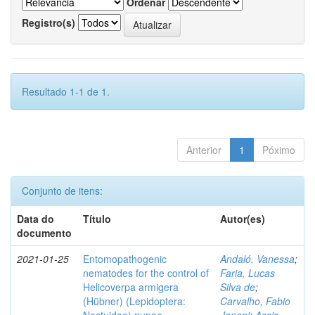
Ordenar
Registro(s)
Resultado 1-1 de 1.
Anterior
1
Póximo
Conjunto de itens:
Data do
Título
Autor(es)
documento
2021-01-25
Entomopathogenic
Andaló, Vanessa
;
nematodes for the control of
Faria, Lucas
Helicoverpa armigera
Silva de
;
(Hübner) (Lepidoptera:
Carvalho, Fabio
Noctuidae) pupae
Janoni
;
Assis,