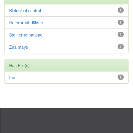
Biological control
1
Heterorhabditidae
1
Steinernematidae
1
Zea mays
1
Has File(s)
true
1