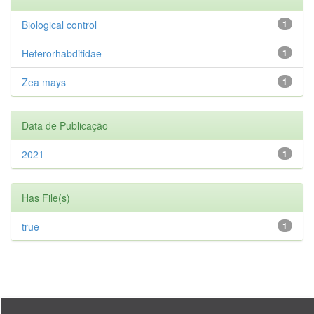
Biological control
1
Heterorhabditidae
1
Zea mays
1
Data de Publicação
2021
1
Has File(s)
true
1