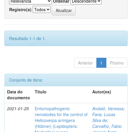
Ordenar
Registro(s)
Resultado 1-1 de 1.
Anterior
1
Póximo
Conjunto de itens:
Data do
Título
Autor(es)
documento
2021-01-25
Entomopathogenic
Andaló, Vanessa
;
nematodes for the control of
Faria, Lucas
Helicoverpa armigera
Silva de
;
(Hübner) (Lepidoptera:
Carvalho, Fabio
Noctuidae) pupae
Janoni
;
Assis,