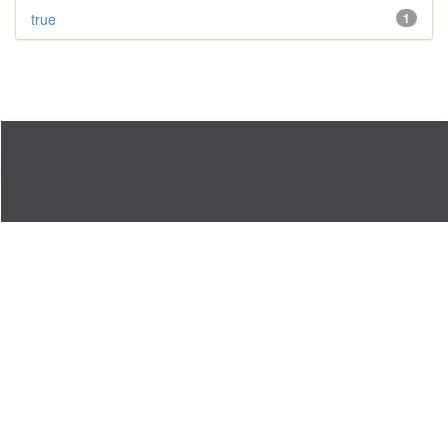
true
1