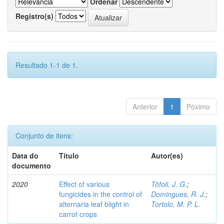
Ordenar
Registro(s)
Resultado 1-1 de 1.
Anterior
1
Póximo
Conjunto de itens:
Data do
Título
Autor(es)
documento
2020
Effect of various
Töfoli, J. G.
;
fungicides in the control of
Domingues, R. J.
;
alternaria leaf blight in
Tortolo, M. P. L.
carrot crops