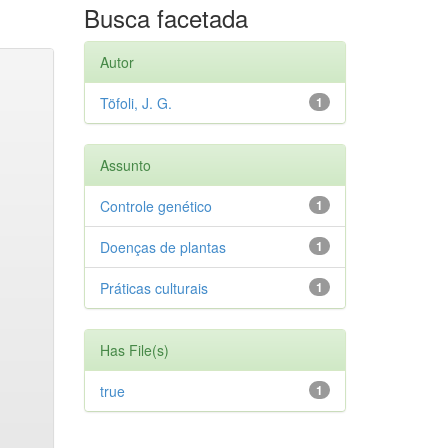
Busca facetada
Autor
Töfoli, J. G.
1
Assunto
Controle genético
1
Doenças de plantas
1
Práticas culturais
1
Has File(s)
true
1