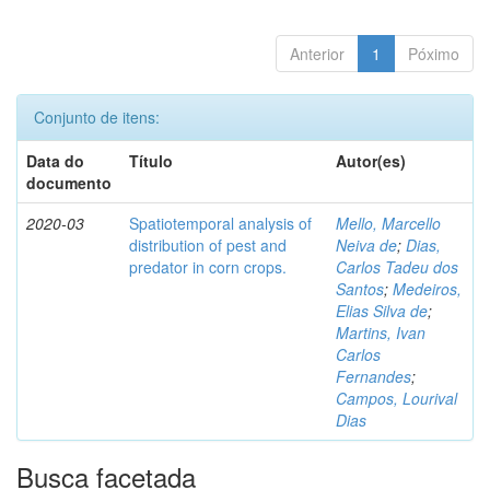
Anterior
1
Póximo
Conjunto de itens:
Data do
Título
Autor(es)
documento
2020-03
Spatiotemporal analysis of
Mello, Marcello
distribution of pest and
Neiva de
;
Dias,
predator in corn crops.
Carlos Tadeu dos
Santos
;
Medeiros,
Elias Silva de
;
Martins, Ivan
Carlos
Fernandes
;
Campos, Lourival
Dias
Busca facetada