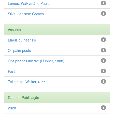
Lemos, Walkymário Paulo
1
Silva, Janisete Gomes
1
Assunto
Elaeis guineensis
1
Oil palm pests
1
Opsiphanes invirae (Hübner, 1808)
1
Pará
1
Talima sp. Walker 1855.
1
Data de Publicação
2020
1