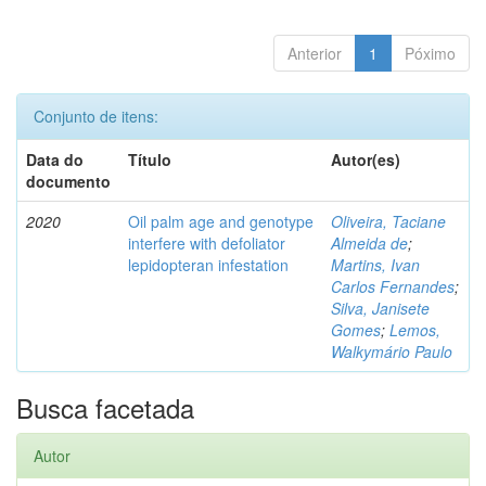
Anterior
1
Póximo
Conjunto de itens:
Data do
Título
Autor(es)
documento
2020
Oil palm age and genotype
Oliveira, Taciane
interfere with defoliator
Almeida de
;
lepidopteran infestation
Martins, Ivan
Carlos Fernandes
;
Silva, Janisete
Gomes
;
Lemos,
Walkymário Paulo
Busca facetada
Autor