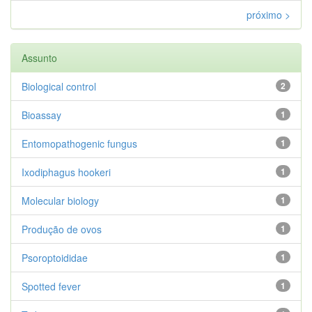
próximo >
Assunto
Biological control
2
Bioassay
1
Entomopathogenic fungus
1
Ixodiphagus hookeri
1
Molecular biology
1
Produção de ovos
1
Psoroptoididae
1
Spotted fever
1