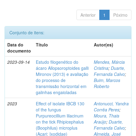
Anterior
1
Póximo
Conjunto de itens:
Data do
Título
Autor(es)
documento
2023-09-14
Estudo filogenético do
Mendes, Márcia
ácaro Allopsoroptoides galli
Cristina
;
Duarte,
Mironov (2013) e avaliação
Fernanda Calvo
;
do processo de
Buim, Marcos
transmissão horizontal em
Roberto
galinhas engaioladas
2023
Effect of isolate IBCB 130
Antonucci, Yandra
of the fungus
Corrêa Peres
;
Purpureocillium lilacinum
Moura, Thais
on the tick Rhipicephalus
Araújo
;
Duarte,
(Boophilus) microplus
Fernanda Calvo
;
(Acari: Ixodidae)
Almeida, José