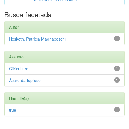
Busca facetada
Autor
Hesketh, Patrícia Magnaboschi
1
Assunto
Citricultura
1
Ácaro-da-leprose
1
Has File(s)
true
1