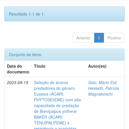
Resultado 1-1 de 1.
Anterior
1
Póximo
Conjunto de itens:
Data do
Título
Autor(es)
documento
2023-09-15
Seleção de ácaros
Sato, Mário Eid
;
predadores do gênero
Hesketh, Patrícia
Euseius (ACARI:
Magnaboschi
PHYTOSEIIDAE) com alta
capacidade de predação
de Brevipalpus yothersi
BAKER (ACARI:
TENUIPALPIDAE) e
resistência a acaricidas