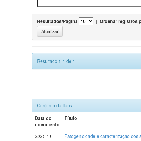
Resultados/Página
|
Ordenar registros 
Resultado 1-1 de 1.
Conjunto de itens:
Data do
Título
documento
2021-11
Patogenicidade e caracterização dos