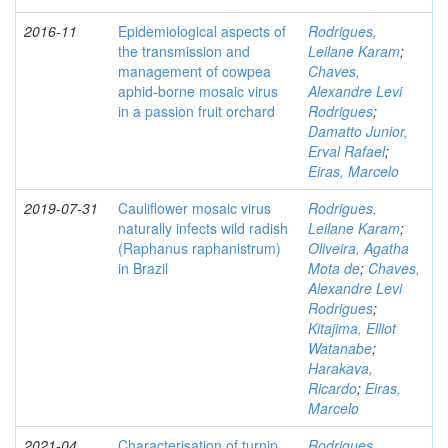
2016-11
Epidemiological aspects of
Rodrigues,
the transmission and
Leilane Karam
;
management of cowpea
Chaves,
aphid-borne mosaic virus
Alexandre Levi
in a passion fruit orchard
Rodrigues
;
Damatto Junior,
Erval Rafael
;
Eiras, Marcelo
2019-07-31
Cauliflower mosaic virus
Rodrigues,
naturally infects wild radish
Leilane Karam
;
(Raphanus raphanistrum)
Oliveira, Agatha
in Brazil
Mota de
;
Chaves,
Alexandre Levi
Rodrigues
;
Kitajima, Elliot
Watanabe
;
Harakava,
Ricardo
;
Eiras,
Marcelo
2021-04
Characterisation of turnip
Rodrigues,