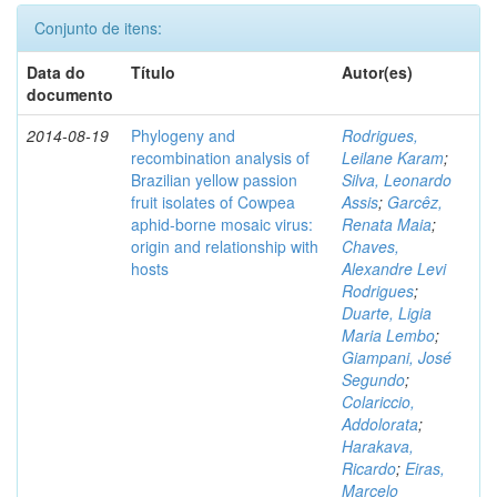
Conjunto de itens:
Data do
Título
Autor(es)
documento
2014-08-19
Phylogeny and
Rodrigues,
recombination analysis of
Leilane Karam
;
Brazilian yellow passion
Silva, Leonardo
fruit isolates of Cowpea
Assis
;
Garcêz,
aphid-borne mosaic virus:
Renata Maia
;
origin and relationship with
Chaves,
hosts
Alexandre Levi
Rodrigues
;
Duarte, Ligia
Maria Lembo
;
Giampani, José
Segundo
;
Colariccio,
Addolorata
;
Harakava,
Ricardo
;
Eiras,
Marcelo