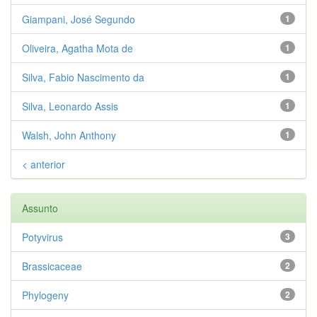
Giampani, José Segundo
1
Oliveira, Agatha Mota de
1
Silva, Fabio Nascimento da
1
Silva, Leonardo Assis
1
Walsh, John Anthony
1
< anterior
Assunto
Potyvirus
3
Brassicaceae
2
Phylogeny
2