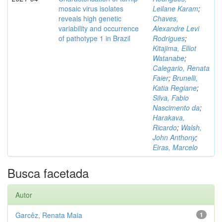
mosaic virus isolates
Leilane Karam
;
reveals high genetic
Chaves,
variability and occurrence
Alexandre Levi
of pathotype 1 in Brazil
Rodrigues
;
Kitajima, Elliot
Watanabe
;
Calegario, Renata
Faier
;
Brunelli,
Katia Regiane
;
Silva, Fabio
Nascimento da
;
Harakava,
Ricardo
;
Walsh,
John Anthony
;
Eiras, Marcelo
Busca facetada
Autor
Garcêz, Renata Maia
1