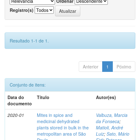
Ordenar
Registro(s)
Resultado 1-1 de 1.
Anterior
1
Póximo
Conjunto de itens:
Data do
Título
Autor(es)
documento
2020-01
Mites in spice and
Valbuza, Marcia
medicinal dehydrated
da Fonseca
;
plants stored in bulk in the
Matioli, André
metropolitan area of São
Luiz
;
Sato, Mário
Paulo
Eidi
;
Potenza,