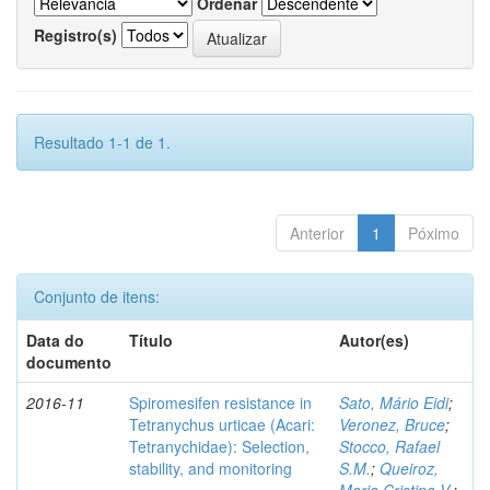
Ordenar
Registro(s)
Resultado 1-1 de 1.
Anterior
1
Póximo
Conjunto de itens:
Data do
Título
Autor(es)
documento
2016-11
Spiromesifen resistance in
Sato, Mário Eidi
;
Tetranychus urticae (Acari:
Veronez, Bruce
;
Tetranychidae): Selection,
Stocco, Rafael
stability, and monitoring
S.M.
;
Queiroz,
Maria Cristina V.
;