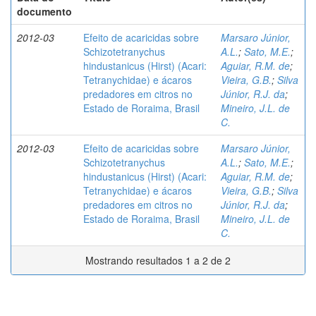
documento
2012-03
Efeito de acaricidas sobre
Marsaro Júnior,
Schizotetranychus
A.L.
;
Sato, M.E.
;
hindustanicus (Hirst) (Acari:
Aguiar, R.M. de
;
Tetranychidae) e ácaros
Vieira, G.B.
;
Silva
predadores em citros no
Júnior, R.J. da
;
Estado de Roraima, Brasil
Mineiro, J.L. de
C.
2012-03
Efeito de acaricidas sobre
Marsaro Júnior,
Schizotetranychus
A.L.
;
Sato, M.E.
;
hindustanicus (Hirst) (Acari:
Aguiar, R.M. de
;
Tetranychidae) e ácaros
Vieira, G.B.
;
Silva
predadores em citros no
Júnior, R.J. da
;
Estado de Roraima, Brasil
Mineiro, J.L. de
C.
Mostrando resultados 1 a 2 de 2