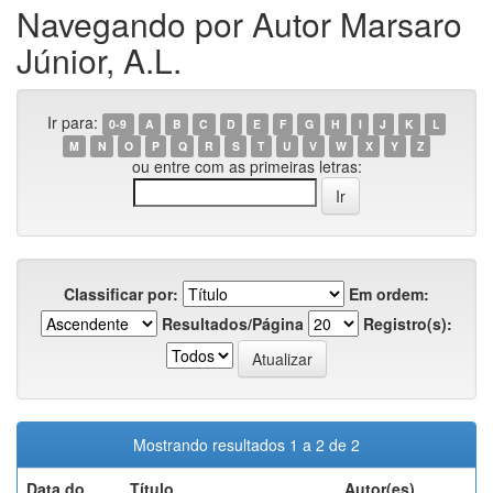
Navegando por Autor Marsaro
Júnior, A.L.
Ir para:
0-9
A
B
C
D
E
F
G
H
I
J
K
L
M
N
O
P
Q
R
S
T
U
V
W
X
Y
Z
ou entre com as primeiras letras:
Classificar por:
Em ordem:
Resultados/Página
Registro(s):
Mostrando resultados 1 a 2 de 2
Data do
Título
Autor(es)