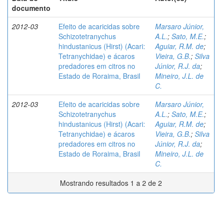
documento
2012-03
Efeito de acaricidas sobre
Marsaro Júnior,
Schizotetranychus
A.L.
;
Sato, M.E.
;
hindustanicus (Hirst) (Acari:
Aguiar, R.M. de
;
Tetranychidae) e ácaros
Vieira, G.B.
;
Silva
predadores em citros no
Júnior, R.J. da
;
Estado de Roraima, Brasil
Mineiro, J.L. de
C.
2012-03
Efeito de acaricidas sobre
Marsaro Júnior,
Schizotetranychus
A.L.
;
Sato, M.E.
;
hindustanicus (Hirst) (Acari:
Aguiar, R.M. de
;
Tetranychidae) e ácaros
Vieira, G.B.
;
Silva
predadores em citros no
Júnior, R.J. da
;
Estado de Roraima, Brasil
Mineiro, J.L. de
C.
Mostrando resultados 1 a 2 de 2