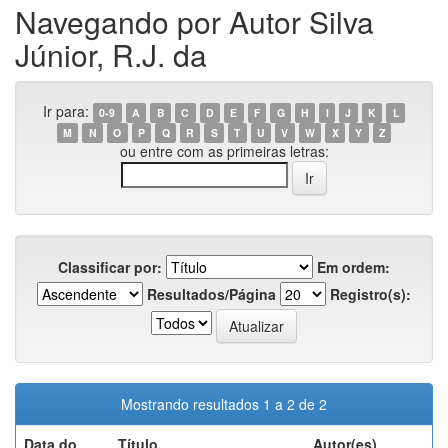
Navegando por Autor Silva
Júnior, R.J. da
Ir para:
0-9
A
B
C
D
E
F
G
H
I
J
K
L
M
N
O
P
Q
R
S
T
U
V
W
X
Y
Z
ou entre com as primeiras letras:
Classificar por:
Em ordem:
Resultados/Página
Registro(s):
Mostrando resultados 1 a 2 de 2
Data do
Título
Autor(es)