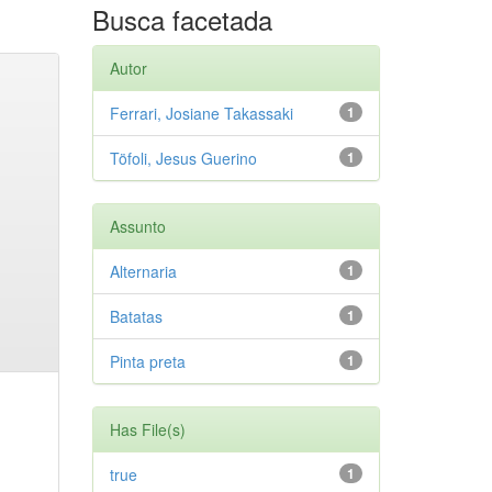
Busca facetada
Autor
Ferrari, Josiane Takassaki
1
Töfoli, Jesus Guerino
1
Assunto
Alternaria
1
Batatas
1
Pinta preta
1
Has File(s)
true
1