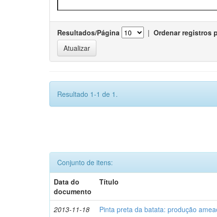
Resultados/Página
|
Ordenar registros 
Resultado 1-1 de 1.
Conjunto de itens:
Data do
Título
documento
2013-11-18
Pinta preta da batata: produção ame