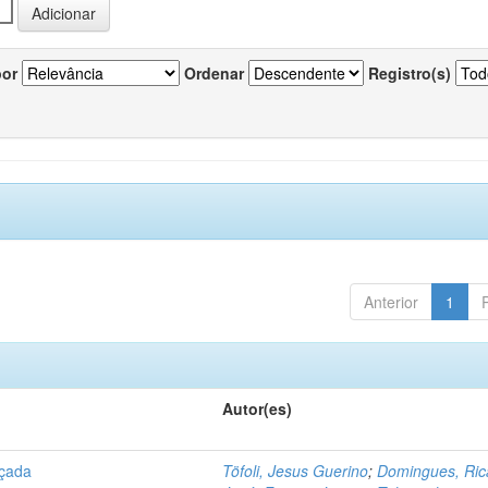
por
Ordenar
Registro(s)
Anterior
1
Autor(es)
açada
Töfoli, Jesus Guerino
;
Domingues, Ric