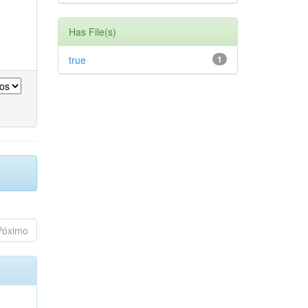
Has File(s)
true
1
Póximo