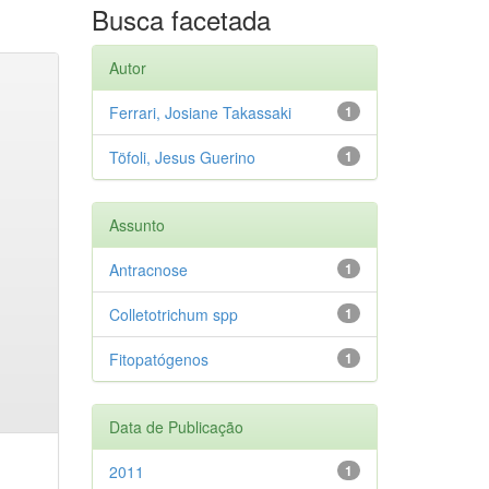
Busca facetada
Autor
Ferrari, Josiane Takassaki
1
Töfoli, Jesus Guerino
1
Assunto
Antracnose
1
Colletotrichum spp
1
Fitopatógenos
1
Data de Publicação
2011
1