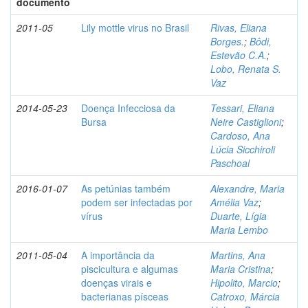
documento
2011-05
Lily mottle virus no Brasil
Rivas, Eliana
Borges.
;
Bôdi,
Estevão C.A.
;
Lobo, Renata S.
Vaz
2014-05-23
Doença Infecciosa da
Tessari, Eliana
Bursa
Neire Castiglioni
;
Cardoso, Ana
Lúcia Sicchiroli
Paschoal
2016-01-07
As petúnias também
Alexandre, Maria
podem ser infectadas por
Amélia Vaz
;
vírus
Duarte, Lígia
Maria Lembo
2011-05-04
A importância da
Martins, Ana
piscicultura e algumas
Maria Cristina
;
doenças virais e
Hipolito, Marcio
;
bacterianas písceas
Catroxo, Márcia