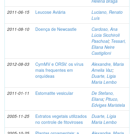
Helena Braga
2011-06-15
Leucose Aviária
Luciano, Renato
Luís
2011-08-10
Doença de Newcastle
Cardoso, Ana
Lúcia Sicchiroli
Paschoal
;
Tessari,
Eliana Neire
Castiglioni
2012-08-03
CymMV e ORSV: os vírus
Alexandre, Maria
mais frequentes em
Amelia Vaz
;
orquídeas
Duarte, Ligia
Maria Lembo
2011-01-11
Estomatite vesicular
De Stefano,
Eliana
;
Pituco,
Edviges Maristela
2005-11-25
Extratos vegetais utilizados
Duarte, Lígia
no controle de fitoviroses
Maria Lembo
2005-10-25
Plantas ornamentais: a
Alexandre, Maria