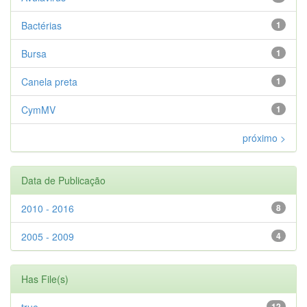
Bactérias
1
Bursa
1
Canela preta
1
CymMV
1
próximo >
Data de Publicação
2010 - 2016
8
2005 - 2009
4
Has File(s)
true
12