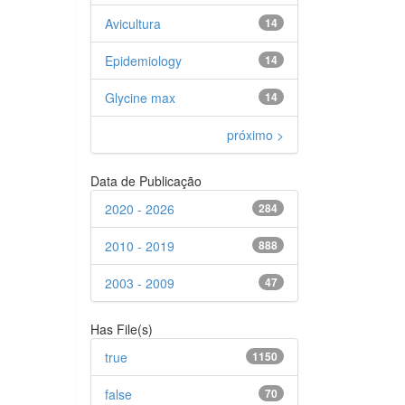
Avicultura
14
Epidemiology
14
Glycine max
14
próximo >
Data de Publicação
2020 - 2026
284
2010 - 2019
888
2003 - 2009
47
Has File(s)
true
1150
false
70