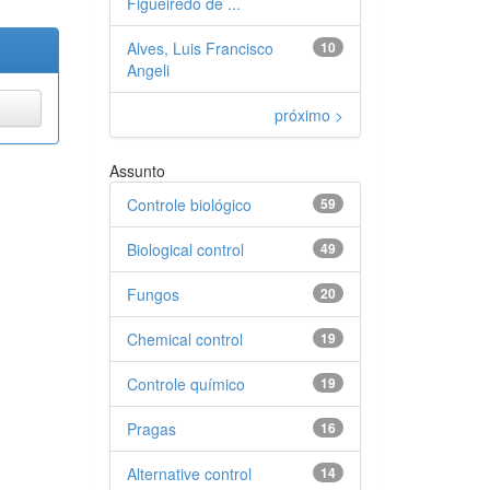
Figueiredo de ...
Alves, Luis Francisco
10
Angeli
próximo >
Assunto
Controle biológico
59
Biological control
49
Fungos
20
Chemical control
19
Controle químico
19
Pragas
16
Alternative control
14