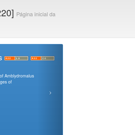
220]
Página inicial da
os
 of Amblydromalus
ages of