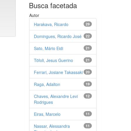
Busca facetada
Autor
Harakava, Ricardo
29
Domingues, Ricardo José
22
Sato, Mário Eidi
21
Töfoli, Jesus Guerino
21
Ferrari, Josiane Takassaki
20
Raga, Adalton
19
Chaves, Alexandre Levi
12
Rodrigues
Eiras, Marcelo
11
Nassar, Alessandra
11